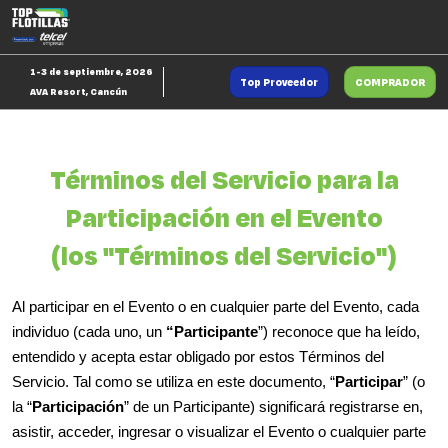
Saltar
Ab
al
p
contenido
d
1-3 de septiembre, 2026
Top Proveedor
COMPRADOR
n
AVA Resort, Cancún
Términos del Servicio para la
Participación en el Evento
(los "Términos del Servicio")
Al participar en el Evento o en cualquier parte del Evento, cada
individuo (cada uno, un
“Participante
”) reconoce que ha leído,
entendido y acepta estar obligado por estos Términos del
Servicio. Tal como se utiliza en este documento, “
Participar
” (o
la “
Participación
” de un Participante) significará registrarse en,
asistir, acceder, ingresar o visualizar el Evento o cualquier parte