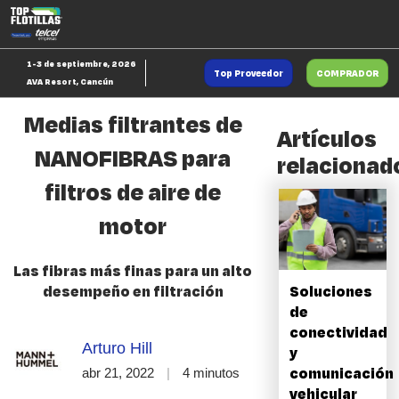
Saltar
Ab
al
p
contenido
d
1-3 de septiembre, 2026
Top Proveedor
COMPRADOR
n
AVA Resort, Cancún
Medias filtrantes de
Artículos
NANOFIBRAS para
relacionad
filtros de aire de
motor
Las fibras más finas para un alto
Soluciones
desempeño en filtración
de
conectividad
Arturo Hill
y
comunicación
abr 21, 2022
4 minutos
vehicular