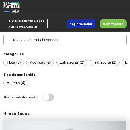
Saltar
Ab
al
p
contenido
d
1-3 de septiembre, 2026
Top Proveedor
COMPRADOR
n
AVA Resort, Cancún
categorías
Flota (3)
Movilidad (2)
Estrategias (2)
Transporte (1)
En
tipo de contenido
Artículo (4)
Mostrar sólo destacados
4
resultados